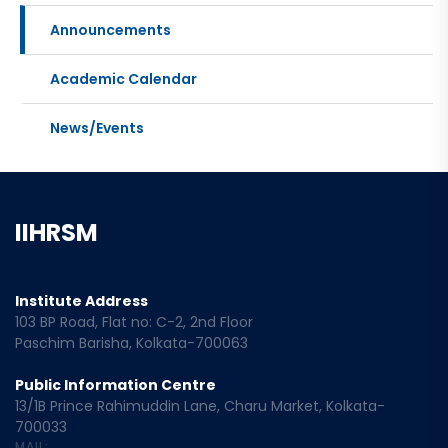
Announcements
Academic Calendar
News/Events
IIHRSM
Institute Address
103 BP Road, Flat no: C-2, 2nd Floor
Paschim Barisha, Kolkata-700063
Public Information Centre
13/1B Prince Rahimuddin Lane, Charu Market, Kolkata-
700033
MAIL: