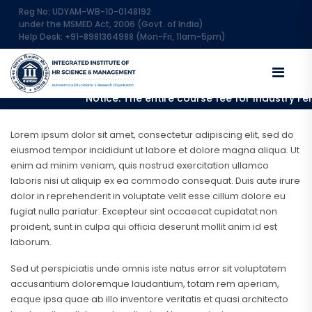
Reg No: UDYAM-WB-10-0148192
under the MSMED Act, 2006 (Govt. of India)
Help Desk: +91-8981364988 (Mon-Fri, 11am-5pm)
Announcements
Notice: The entire course fee for Industry Fel
Lorem ipsum dolor sit amet, consectetur adipiscing elit, sed do
eiusmod tempor incididunt ut labore et dolore magna aliqua. Ut
enim ad minim veniam, quis nostrud exercitation ullamco
laboris nisi ut aliquip ex ea commodo consequat. Duis aute irure
dolor in reprehenderit in voluptate velit esse cillum dolore eu
fugiat nulla pariatur. Excepteur sint occaecat cupidatat non
proident, sunt in culpa qui officia deserunt mollit anim id est
laborum.
Sed ut perspiciatis unde omnis iste natus error sit voluptatem
accusantium doloremque laudantium, totam rem aperiam,
eaque ipsa quae ab illo inventore veritatis et quasi architecto